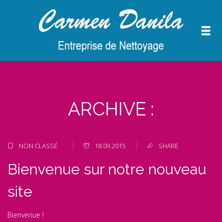
ARCHIVE :
NON CLASSÉ
18.09.2015
SHARE
Bienvenue sur notre nouveau
site
Bienvenue !